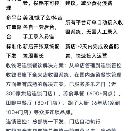
验，损耗不可控
建议，减少食材浪费
理
多平台
美团/饿了么/抖音
所有平台订单自动接入收
订单聚
各自一套后台，
银系统，无需人工录入
合
手工录入易错
标准化
新店开张系统配
新店1-2天内完成设备配
下发
置周期长
置，快速投入运营
收钱吧连锁餐饮解决方案：从单店管理到连锁管控
收钱吧旗下全来店收银系统，在国内连锁餐饮管理
方面拥有成熟的解决方案，已服务多乐之日（近
300家烘焙连锁门店）、苏食早餐（600+网点）、
田野中餐厅（80+门店）、胡子大厨（6年从1家到
100+门店）等众多连锁品牌。
连锁管控：总部统一下发，门店自动执行