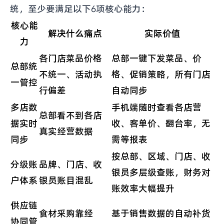
统，至少要满足以下6项核心能力：
核心能
解决什么痛点
实际价值
力
各门店菜品价格
总部一键下发菜品、价
总部统
不统一、活动执
格、促销策略，所有门店
一管控
行偏差
自动同步
多店数
手机端随时查看各店营
总部看不到各店
据实时
收、客单价、翻台率，无
真实经营数据
同步
需等报表
按总部、区域、门店、收
分级账
品牌、门店、收
银员多层级查账，财务对
户体系
银员账目混乱
账效率大幅提升
供应链
食材采购靠经
基于销售数据的自动补货
协同管