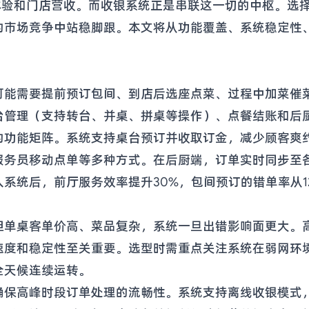
体验和门店营收。而收银系统正是串联这一切的中枢。选
的市场竞争中站稳脚跟。本文将从功能覆盖、系统稳定性
可能需要提前预订包间、到店后选座点菜、过程中加菜催
台管理（支持转台、并桌、拼桌等操作）、点餐结账和后
的功能矩阵。系统支持桌台预订并收取订金，减少顾客爽
服务员移动点单等多种方式。在后厨端，订单实时同步至
系统后，前厅服务效率提升30%，包间预订的错单率从12
但单桌客单价高、菜品复杂，系统一旦出错影响面更大。
速度和稳定性至关重要。选型时需重点关注系统在弱网环
全天候连续运转。
确保高峰时段订单处理的流畅性。系统支持离线收银模式