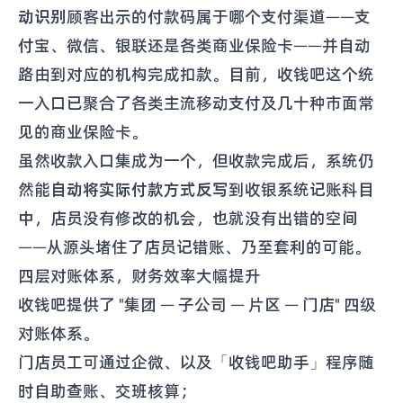
动识别
顾客出示的付款码属于哪个支付渠道——支
付宝、微信、银联还是各类商业保险卡——并自动
路由到对应的机构完成扣款。目前，收钱吧这个统
一入口已聚合了各类主流移动支付及几十种市面常
见的商业保险卡。
虽然收款入口集成为一个，但收款完成后，系统仍
然能
自动将实际付款方式反写
到收银系统记账科目
中，店员没有修改的机会，也就没有出错的空间
——从源头堵住了店员记错账、乃至套利的可能。
四层对账体系，财务效率大幅提升
收钱吧提供了 "集团 — 子公司 — 片区 — 门店" 四级
对账体系。
门店员工可通过企微、以及「收钱吧助手」程序随
时自助查账、交班核算；