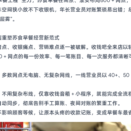
心早餐工程” 主力，苏食早餐在南京、淮安布局600 + 网
车空间狭小放不下收银机，年长营业员对账繁琐易出错；
层雾”。
店重塑苏食早餐经营新范式
堵点、收银痛点、营销难点逐一被破解。收钱吧全来店以
0 + 网点的每一份效率、每一笔账目、每一次服务都清晰
数网点无电脑、无复杂网线，一线营业员以 40+、50
不用复杂布线，仅靠收钱音箱 + 小程序，就能完成全
自动同步，彻底告别手工算账、夜间对账的繁重工作。
不影响顾客等候，让原本头疼的收款记账，变成早餐车最