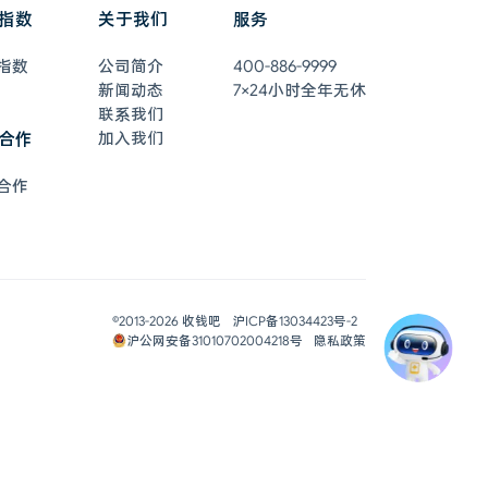
指数
关于我们
服务
指数
公司简介
400-886-9999
新闻动态
7×24小时全年无休
联系我们
合作
加入我们
合作
在线客服
7×24小时全年无休
联系客服
©2013-
2026
收钱吧
沪ICP备13034423号-2
0元开通收钱吧
沪公网安备31010702004218号
隐私政策
即刻体验
申请开通