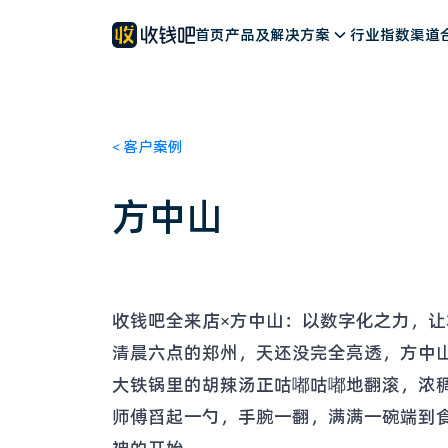
餐饮解决方案
公司简介
新闻动态
首页
零售解决方案
产品及解决方案
客户案例
文旅解决方案
联系我们
行业指数
加入我们
其他行业
渠道
<
客户案例
方中山
收钱吧全来店×方中山：以数字化之力，让
清晨六点的郑州，天还没完全亮透，方中
大铁锅里的胡辣汤正咕嘟咕嘟地翻滚，浓
师傅舀起一勺，手腕一翻，满满一碗端到